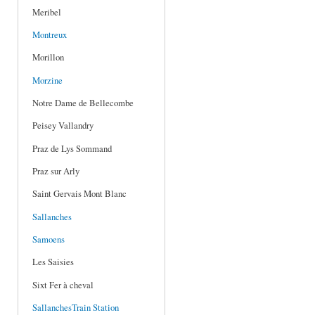
Meribel
Montreux
Morillon
Morzine
Notre Dame de Bellecombe
Peisey Vallandry
Praz de Lys Sommand
Praz sur Arly
Saint Gervais Mont Blanc
Sallanches
Samoens
Les Saisies
Sixt Fer à cheval
SallanchesTrain Station