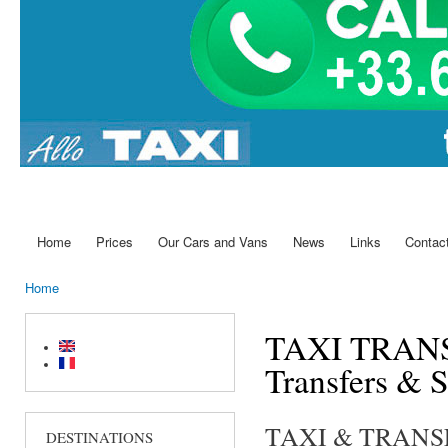
Home
Prices
Our Cars and Vans
News
Links
Contac
Main menu
Home
You are here
TAXI TRANSFE
Transfers & S
TAXI & TRANSFER
DESTINATIONS