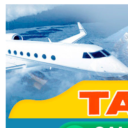
Ski
mai
Taxi-
con
Transfer.fr