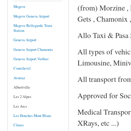
(from) Morzine , 
Megeve
Megeve Geneva Airport
Gets , Chamonix , 
Megeve Bellegarde Train
Station
Allo Taxi & Pasa S
Geneva Airport
All types of vehi
Geneva Airport Chamonix
Geneva Airport Verbier
Limousine, Miniva
Courchevel
All transport fro
Avoriaz
Albertville
Approved for Soci
Les 2 Alpes
Les Arcs
Medical Transport
Les Houches Mont Blanc
XRays, etc ...)
Cluses