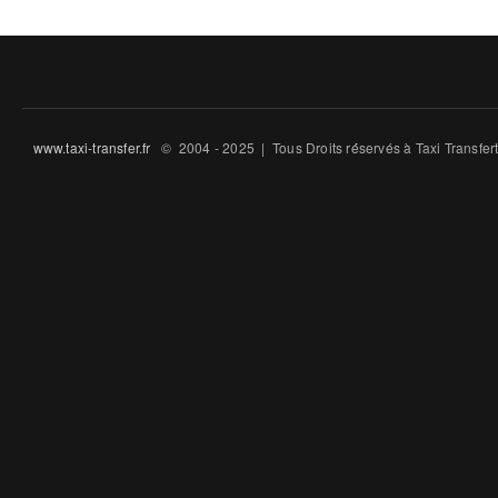
www.taxi-transfer.fr
© 2004 - 2025 | Tous Droits ré́servés à Taxi Transfe