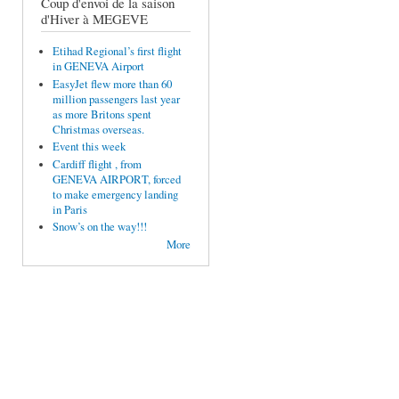
Coup d'envoi de la saison
d'Hiver à MEGEVE
Etihad Regional’s first flight
in GENEVA Airport
EasyJet flew more than 60
million passengers last year
as more Britons spent
Christmas overseas.
Event this week
Cardiff flight , from
GENEVA AIRPORT, forced
to make emergency landing
in Paris
Snow’s on the way!!!
More