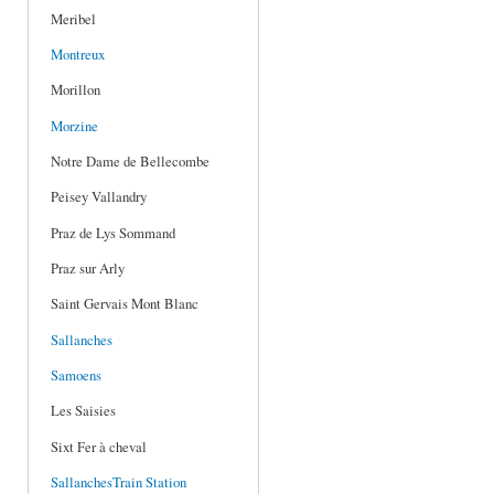
Meribel
Montreux
Morillon
Morzine
Notre Dame de Bellecombe
Peisey Vallandry
Praz de Lys Sommand
Praz sur Arly
Saint Gervais Mont Blanc
Sallanches
Samoens
Les Saisies
Sixt Fer à cheval
SallanchesTrain Station