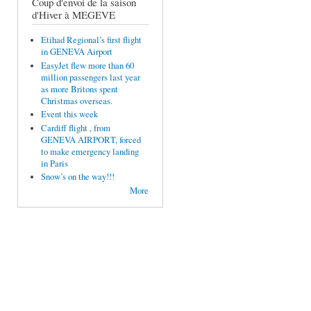
Coup d'envoi de la saison
d'Hiver à MEGEVE
Etihad Regional’s first flight
in GENEVA Airport
EasyJet flew more than 60
million passengers last year
as more Britons spent
Christmas overseas.
Event this week
Cardiff flight , from
GENEVA AIRPORT, forced
to make emergency landing
in Paris
Snow’s on the way!!!
More