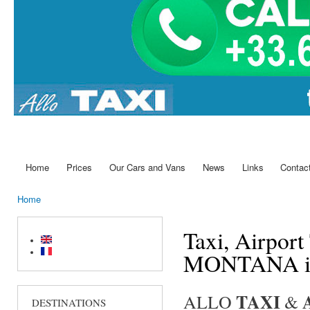
Home
Prices
Our Cars and Vans
News
Links
Contac
Main menu
Home
You are here
Taxi, Airport
MONTANA in
TAXI
ALLO
&
DESTINATIONS