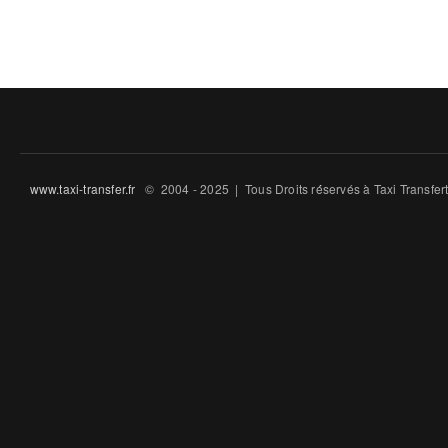
www.taxi-transfer.fr
© 2004 - 2025 | Tous Droits ré́servés à Taxi Transfe