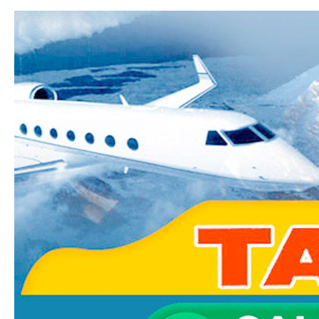
Ski
mai
Taxi-
con
Transfer.fr