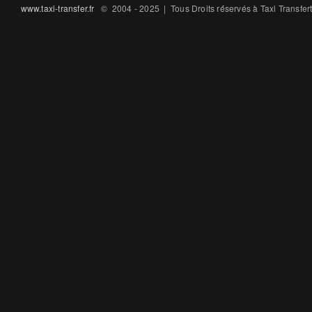
www.taxi-transfer.fr
© 2004 - 2025 | Tous Droits ré́servés à Taxi Transfe