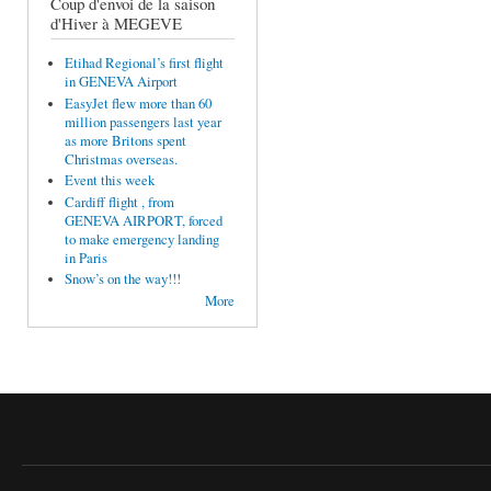
Coup d'envoi de la saison
d'Hiver à MEGEVE
Etihad Regional’s first flight
in GENEVA Airport
EasyJet flew more than 60
million passengers last year
as more Britons spent
Christmas overseas.
Event this week
Cardiff flight , from
GENEVA AIRPORT, forced
to make emergency landing
in Paris
Snow’s on the way!!!
More