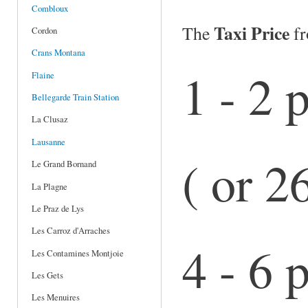
Combloux
Taxi Price
The
f
Cordon
Crans Montana
1 - 2
Flaine
Bellegarde Train Station
La Clusaz
Lausanne
( or 2
Le Grand Bornand
La Plagne
Le Praz de Lys
Les Carroz d'Arraches
4 - 6
Les Contamines Montjoie
Les Gets
Les Menuires