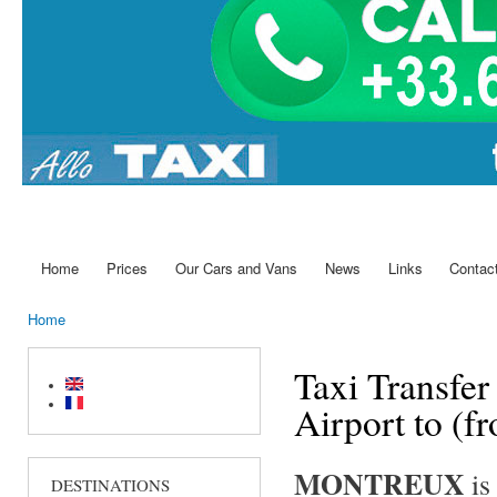
Home
Prices
Our Cars and Vans
News
Links
Contac
Main menu
Home
You are here
Taxi Transfe
Airport to (
MONTREUX
is
DESTINATIONS