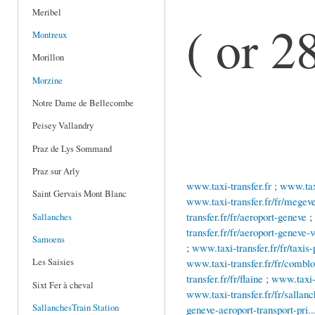
Meribel
( or 2
Montreux
Morillon
Morzine
Notre Dame de Bellecombe
Peisey Vallandry
Praz de Lys Sommand
Praz sur Arly
www.taxi-transfer.fr
;
www.taxi
Saint Gervais Mont Blanc
www.taxi-transfer.fr/fr/megev
transfer.fr/fr/aeroport-geneve
;
Sallanches
transfer.fr/fr/aeroport-geneve-v
Samoens
;
www.taxi-transfer.fr/fr/taxis
www.taxi-transfer.fr/fr/combl
Les Saisies
transfer.fr/fr/flaine
;
www.taxi-t
Sixt Fer à cheval
www.taxi-transfer.fr/fr/sallanc
SallanchesTrain Station
geneve-aeroport-transport-pri..