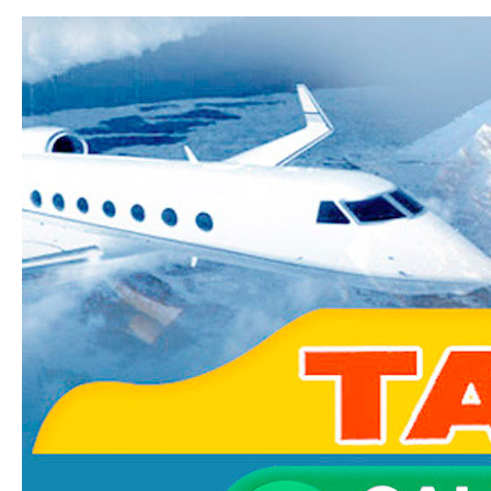
Ski
mai
Taxi-
con
Transfer.fr