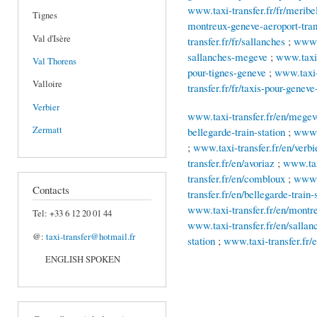
www.taxi-transfer.fr/fr/meribel
Tignes
montreux-geneve-aeroport-trans
Val d'Isère
transfer.fr/fr/sallanches
;
www.t
sallanches-megeve
;
www.taxi-
Val Thorens
pour-tignes-geneve
;
www.taxi-t
Valloire
transfer.fr/fr/taxis-pour-geneve
Verbier
www.taxi-transfer.fr/en/megev
Zermatt
bellegarde-train-station
;
www.t
;
www.taxi-transfer.fr/en/verbi
transfer.fr/en/avoriaz
;
www.tax
transfer.fr/en/combloux
;
www.t
Contacts
transfer.fr/en/bellegarde-train-
www.taxi-transfer.fr/en/montreu
Tel: +33 6 12 20 01 44
www.taxi-transfer.fr/en/sallan
@:
taxi-transfer@hotmail.fr
station
;
www.taxi-transfer.fr/e
ENGLISH SPOKEN