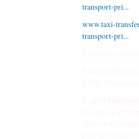
transport-pri...
www.taxi-transfer
transport-pri...
Voici le contact te
Pour information, i
TAXI. Vu le manqu
prix transpor
Le
très peu de person
Megeve. Ce sont l
prix de transport s