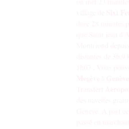
on met 23 minutes 
Sixt F
village de
dure 28 minutes po
que Saint jean d'
Montriond depuis C
distantes de 36,9
1h07 . Vous pouv
Megève
Genèv
à
Aeropo
Transfert
des navettes gratu
Geneve. A part ce
passé en marchant