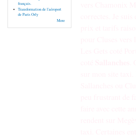
vers Chamonix Mo
français.
Transformation de l'aéroport
correctes. Je sui
de Paris Orly
More
prix et tarifs rai
pour Cluses vers l
Les Gets coté Port
Sallanches
coté
. 
sur mon site taxi. 
Sallanches ou Clu
peu frustrant de f
faire avec cette an
rendent sur Megèv
taxi. Certaines e