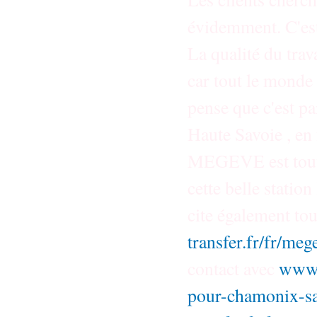
évidemment. C'est
La qualité du trav
car tout le monde r
pense que c'est pa
Haute Savoie , en 
MEGEVE est tout a
cette belle station 
cite également tous
transfer.fr/fr/me
contact avec
www.
pour-chamonix-sa