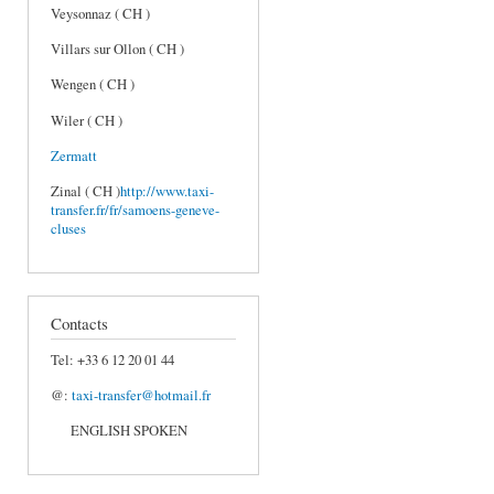
Veysonnaz ( CH )
Villars sur Ollon ( CH )
Wengen ( CH )
Wiler ( CH )
Zermatt
Zinal ( CH )
http://www.taxi-
transfer.fr/fr/samoens-geneve-
cluses
Contacts
Tel: +33 6 12 20 01 44
@:
taxi-transfer@hotmail.fr
ENGLISH SPOKEN