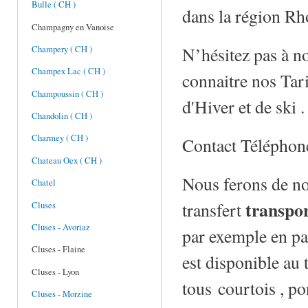
Bulle ( CH )
dans la région Rh
Champagny en Vanoise
N’hésitez pas à no
Champery ( CH )
Champex Lac ( CH )
connaitre nos Tari
Champoussin ( CH )
d'Hiver et de ski .
Chandolin ( CH )
Charmey ( CH )
Contact Téléphone
Chateau Oex ( CH )
Nous ferons de no
Chatel
transpo
transfert
Cluses
Cluses - Avoriaz
par exemple en par
Cluses - Flaine
est disponible au 
Cluses - Lyon
tous courtois , po
Cluses - Morzine