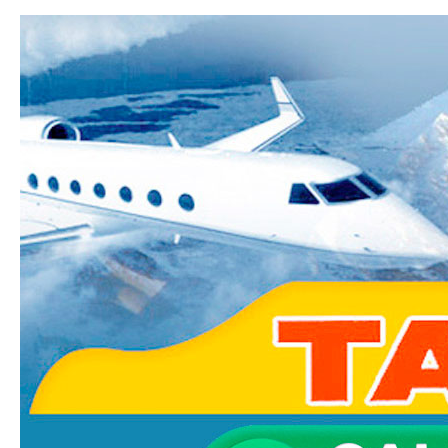
Ski
mai
Taxi-
con
Transfer.fr