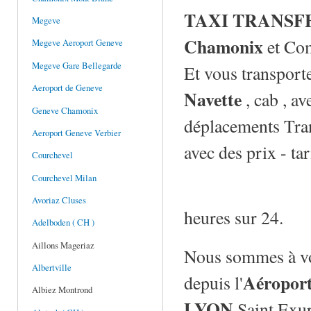
TAXI TRANSF
Megeve
Chamonix
et Co
Megeve Aeroport Geneve
Megeve Gare Bellegarde
Et vous transport
Aeroport de Geneve
Navette
, cab , a
Geneve Chamonix
déplacements Trans
Aeroport Geneve Verbier
avec des prix - ta
Courchevel
Courchevel Milan
Avoriaz Cluses
heures sur 24.
Adelboden ( CH )
Aillons Mageriaz
Nous sommes à vot
Albertville
Aéropor
depuis l'
Albiez Montrond
LYON
Saint Exu