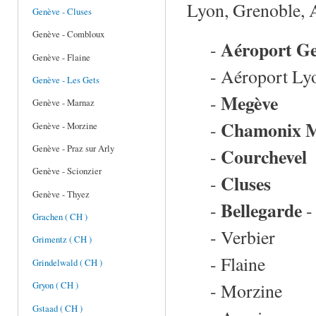
Lyon, Grenoble, A
Genève - Cluses
Genève - Combloux
Aéroport G
-
Genève - Flaine
- Aéroport Lyo
Genève - Les Gets
Megève
-
Genève - Marnaz
Chamonix M
-
Genève - Morzine
Genève - Praz sur Arly
Courchevel
-
Genève - Scionzier
Cluses
-
Genève - Thyez
Bellegarde
-
-
Grachen ( CH )
- Verbier
Grimentz ( CH )
- Flaine
Grindelwald ( CH )
- Morzine
Gryon ( CH )
Gstaad ( CH )