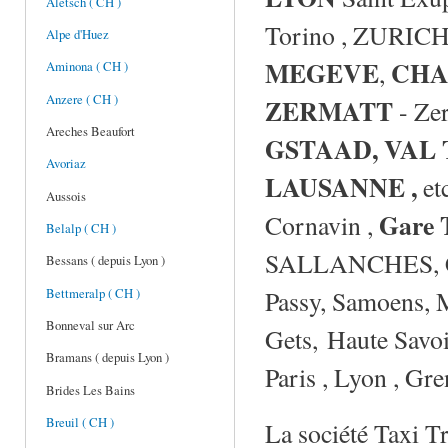
Aletsch ( CH )
Torino , ZURICH, e
Alpe d'Huez
MEGEVE
CHA
,
Aminona ( CH )
Anzere ( CH )
ZERMATT
-
Zer
Areches Beaufort
GSTAAD, VAL 
Avoriaz
LAUSANNE ,
et
Aussois
Gare
Cornavin ,
Belalp ( CH )
SALLANCHES, CLU
Bessans ( depuis Lyon )
Passy, Samoens, M
Bettmeralp ( CH )
Bonneval sur Arc
Gets, Haute Savoi
Bramans ( depuis Lyon )
Paris , Lyon , Gre
Brides Les Bains
Breuil ( CH )
La société Taxi Tr