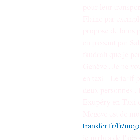
pour leur transpo
Flaine par exemp
propose de bons pr
en passant par Sal
faudrait que je pe
Genève . Je ne vo
en taxi : Le tarif
deux personnes . 
Exupéry en Taxi d
Megeve est de moi
transfer.fr/fr/meg
je parlais de l'aé