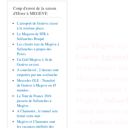
Coup d'envoi de la saison
d'Hiver à MEGEVE
L'aéroport de Genève classé
à la sixième place.
Je 
Le Magasin de SFR à
Sallanches Braqué
Megève
pour
et j
Les clients taxi de Megève à
Sallanches à propos des
Genève
Aéropor
Pistes
Un Golf Megève à 1h de
Genève en taxi
Je me déplace auss
A courchevel , 2 skieurs sont
emportés par une avalanche
Morzine ou Avoriaz
Mercedes GLE : Transfert
de Genève à Megeve en 45
en cette période. 
minutes .
Le Tour de France 2016
Sallanc
Megève ,
passera de Sallanches à
Megève .
mieux ainsi car ça
A Chamonix , le tunnel sera
fermé cette nuit .
Genève
vers
Aéro
Megève et Chamonix sont
les vacances préférés des