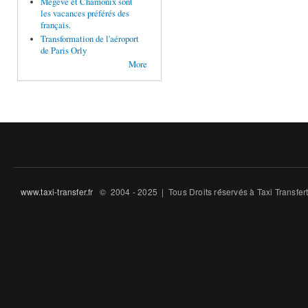
Megève et Chamonix sont
les vacances préférés des
français.
Transformation de l'aéroport
de Paris Orly
More
www.taxi-transfer.fr
© 2004 - 2025 | Tous Droits ré́servés à Taxi Transfe