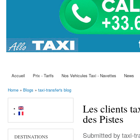
Accueil
Prix - Tarifs
Nos Vehicules Taxi - Navettes
News
Main menu
Home
»
Blogs
»
taxi-transfer's blog
You are here
Les clients t
des Pistes
Submitted by
taxi-t
DESTINATIONS