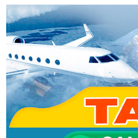
Ski
mai
Taxi-
con
Transfer.fr