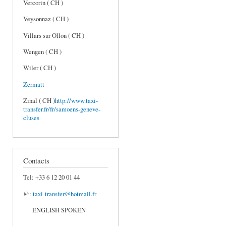
Vercorin ( CH )
Veysonnaz ( CH )
Villars sur Ollon ( CH )
Wengen ( CH )
Wiler ( CH )
Zermatt
Zinal ( CH )
http://www.taxi-
transfer.fr/fr/samoens-geneve-
cluses
Contacts
Tel: +33 6 12 20 01 44
@:
taxi-transfer@hotmail.fr
ENGLISH SPOKEN