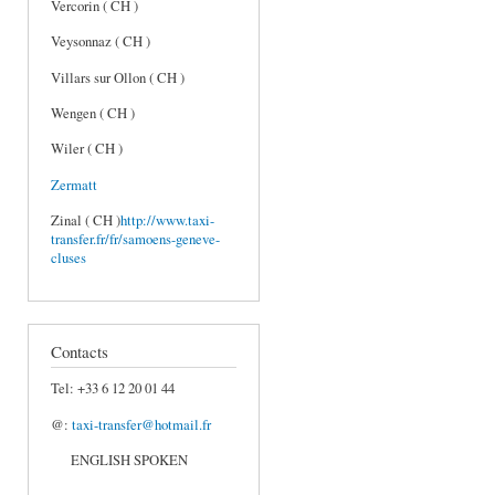
Vercorin ( CH )
Veysonnaz ( CH )
Villars sur Ollon ( CH )
Wengen ( CH )
Wiler ( CH )
Zermatt
Zinal ( CH )
http://www.taxi-
transfer.fr/fr/samoens-geneve-
cluses
Contacts
Tel: +33 6 12 20 01 44
@:
taxi-transfer@hotmail.fr
ENGLISH SPOKEN