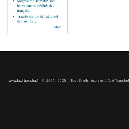
Megève et Chamonix sont
les vacances préférés des
français.
Transformation de l'aéroport
de Paris Orly
More
www.taxi-transfer.fr
© 2004 - 2025 | Tous Droits ré́servés à Taxi Transfe