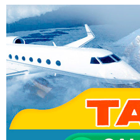
Ski
mai
Taxi-
con
Transfer.fr