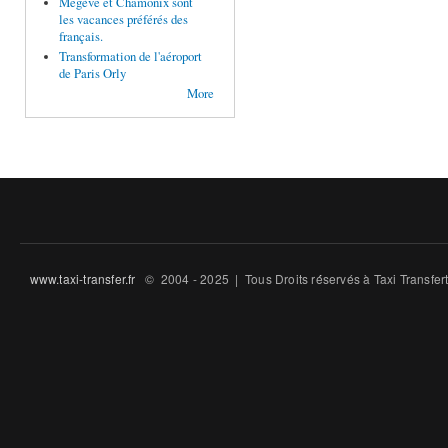
Megève et Chamonix sont
les vacances préférés des
français.
Transformation de l'aéroport
de Paris Orly
More
www.taxi-transfer.fr
© 2004 - 2025 | Tous Droits ré́servés à Taxi Transfe