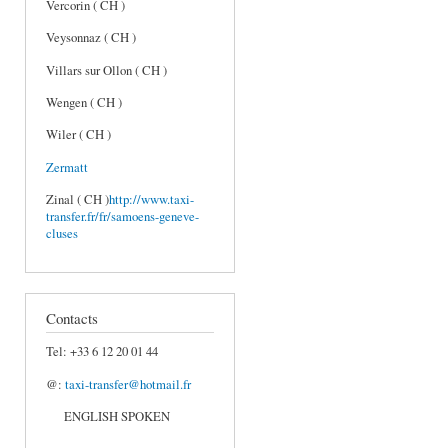
Vercorin ( CH )
Veysonnaz ( CH )
Villars sur Ollon ( CH )
Wengen ( CH )
Wiler ( CH )
Zermatt
Zinal ( CH )
http://www.taxi-
transfer.fr/fr/samoens-geneve-
cluses
Contacts
Tel: +33 6 12 20 01 44
@:
taxi-transfer@hotmail.fr
ENGLISH SPOKEN