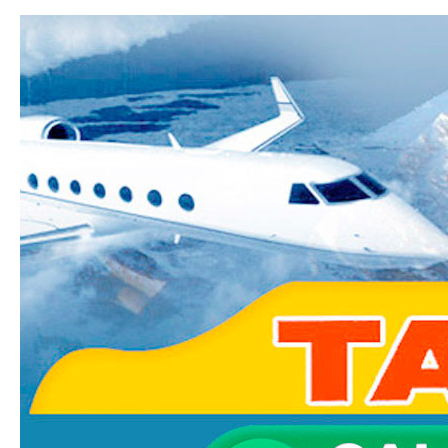
Ski
mai
Taxi-
con
Transfer.fr