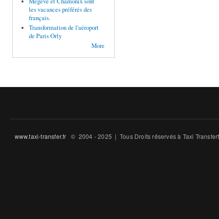
Megève et Chamonix sont
les vacances préférés des
français.
Transformation de l'aéroport
de Paris Orly
More
www.taxi-transfer.fr
© 2004 - 2025 | Tous Droits ré́servés à Taxi Transfe