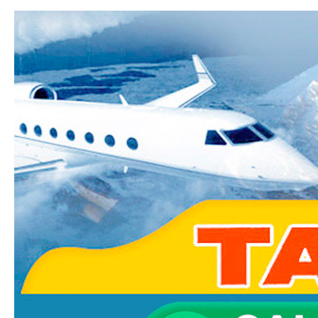
Ski
mai
Taxi-
con
Transfer.fr