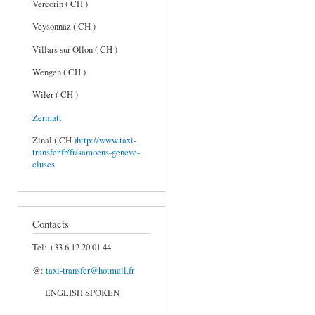
Vercorin ( CH )
Veysonnaz ( CH )
Villars sur Ollon ( CH )
Wengen ( CH )
Wiler ( CH )
Zermatt
Zinal ( CH )
http://www.taxi-
transfer.fr/fr/samoens-geneve-
cluses
Contacts
Tel: +33 6 12 20 01 44
@:
taxi-transfer@hotmail.fr
ENGLISH SPOKEN