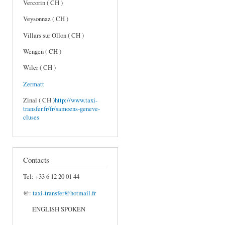
Vercorin ( CH )
Veysonnaz ( CH )
Villars sur Ollon ( CH )
Wengen ( CH )
Wiler ( CH )
Zermatt
Zinal ( CH )
http://www.taxi-
transfer.fr/fr/samoens-geneve-
cluses
Contacts
Tel: +33 6 12 20 01 44
@:
taxi-transfer@hotmail.fr
ENGLISH SPOKEN