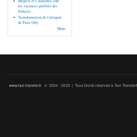
Megève et Chamonix sont
les vacances préférés des
français.
Transformation de l'aéroport
de Paris Orly
More
www.taxi-transfer.fr
© 2004 - 2025 | Tous Droits ré́servés à Taxi Transfe