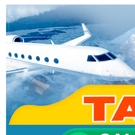
Ski
mai
Taxi-
con
Transfer.fr