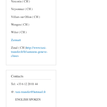
Vercorin ( CH )
Veysonnaz ( CH )
Villars sur Ollon ( CH )
Wengen ( CH )
Wiler ( CH )
Zermatt
Zinal ( CH )
http://www.taxi-
transfer.fr/fr/samoens-geneve-
cluses
Contacts
Tel: +33 6 12 20 01 44
@:
taxi-transfer@hotmail.fr
ENGLISH SPOKEN