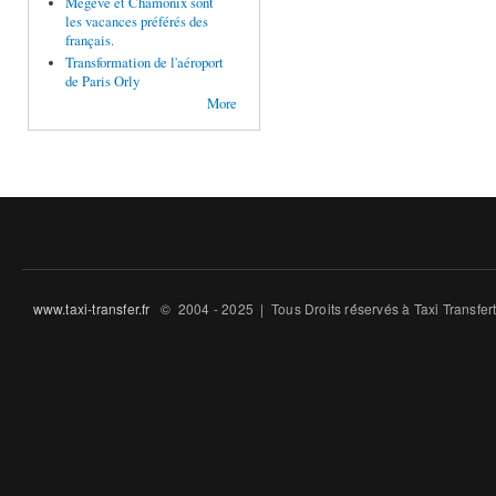
Megève et Chamonix sont
les vacances préférés des
français.
Transformation de l'aéroport
de Paris Orly
More
www.taxi-transfer.fr
© 2004 - 2025 | Tous Droits ré́servés à Taxi Transfe