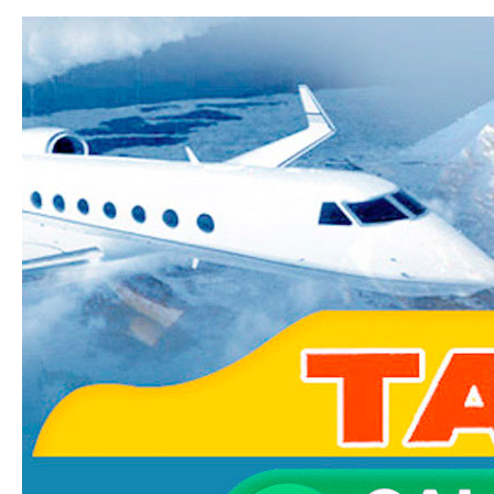
Ski
mai
Taxi-
con
Transfer.fr