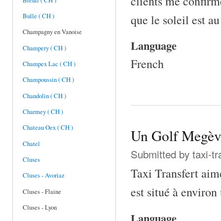
clients me confirme
Breuil ( CH )
que le soleil est a
Bulle ( CH )
Champagny en Vanoise
Language
Champery ( CH )
French
Champex Lac ( CH )
Champoussin ( CH )
Chandolin ( CH )
Charmey ( CH )
Chateau Oex ( CH )
Un Golf Megève
Chatel
Submitted by
taxi-t
Cluses
Taxi Transfert aim
Cluses - Avoriaz
est situé à enviro
Cluses - Flaine
Cluses - Lyon
Language