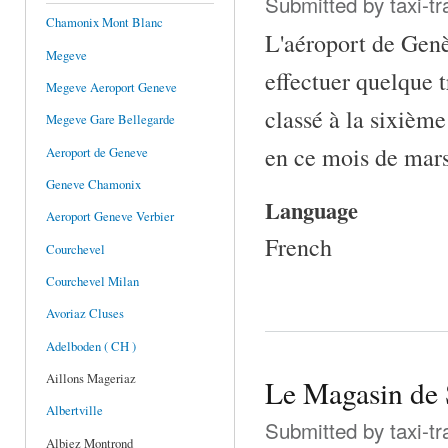
Submitted by
taxi-t
Chamonix Mont Blanc
L'aéroport de Genèv
Megeve
effectuer quelque 
Megeve Aeroport Geneve
classé à la sixième
Megeve Gare Bellegarde
en ce mois de mar
Aeroport de Geneve
Geneve Chamonix
Language
Aeroport Geneve Verbier
French
Courchevel
Courchevel Milan
Avoriaz Cluses
Adelboden ( CH )
Aillons Mageriaz
Le Magasin de 
Albertville
Submitted by
taxi-t
Albiez Montrond