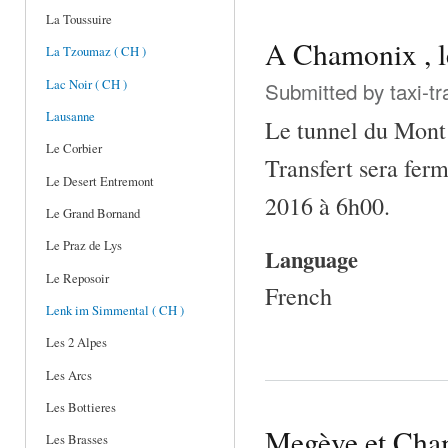
La Toussuire
A Chamonix , le
La Tzoumaz ( CH )
Lac Noir ( CH )
Submitted by
taxi-t
Lausanne
Le tunnel du Mont
Le Corbier
Transfert sera fer
Le Desert Entremont
2016 à 6h00.
Le Grand Bornand
Le Praz de Lys
Language
Le Reposoir
French
Lenk im Simmental ( CH )
Les 2 Alpes
Les Arcs
Les Bottieres
Megève et Cham
Les Brasses