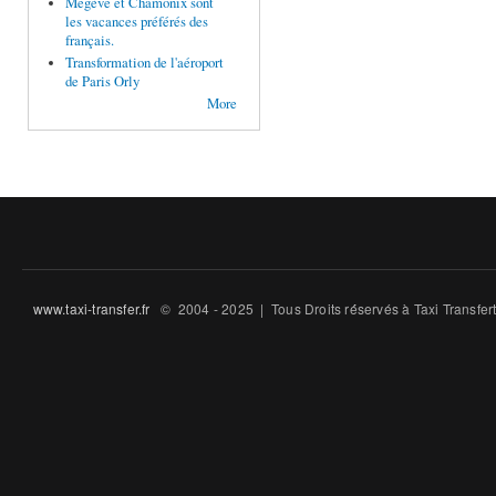
Megève et Chamonix sont
les vacances préférés des
français.
Transformation de l'aéroport
de Paris Orly
More
www.taxi-transfer.fr
© 2004 - 2025 | Tous Droits ré́servés à Taxi Transfe