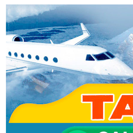
Ski
mai
Taxi-
con
Transfer.fr