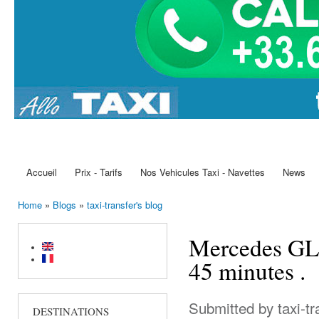
Accueil
Prix - Tarifs
Nos Vehicules Taxi - Navettes
News
Main menu
Home
»
Blogs
»
taxi-transfer's blog
You are here
Mercedes GLE
45 minutes .
Submitted by
taxi-t
DESTINATIONS