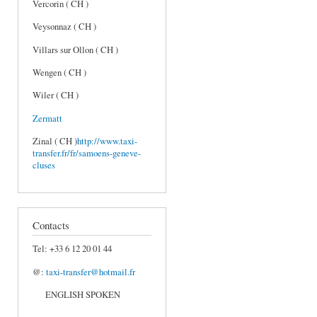
Vercorin ( CH )
Veysonnaz ( CH )
Villars sur Ollon ( CH )
Wengen ( CH )
Wiler ( CH )
Zermatt
Zinal ( CH )
http://www.taxi-
transfer.fr/fr/samoens-geneve-
cluses
Contacts
Tel: +33 6 12 20 01 44
@:
taxi-transfer@hotmail.fr
ENGLISH SPOKEN