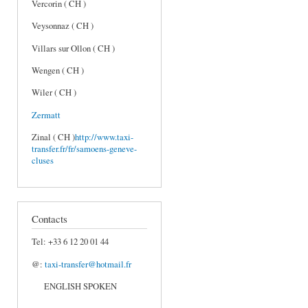
Vercorin ( CH )
Veysonnaz ( CH )
Villars sur Ollon ( CH )
Wengen ( CH )
Wiler ( CH )
Zermatt
Zinal ( CH )
http://www.taxi-
transfer.fr/fr/samoens-geneve-
cluses
Contacts
Tel: +33 6 12 20 01 44
@:
taxi-transfer@hotmail.fr
ENGLISH SPOKEN