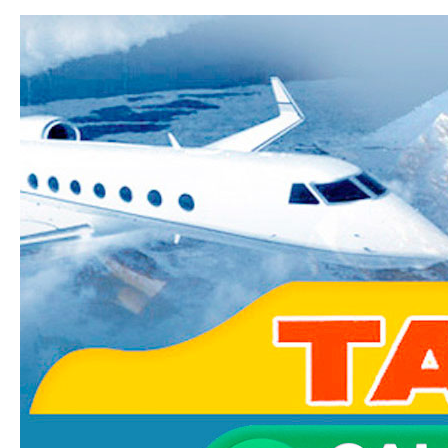
Ski
mai
Taxi-
con
Transfer.fr