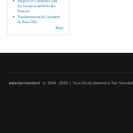
Megève et Chamonix sont
les vacances préférés des
français.
Transformation de l'aéroport
de Paris Orly
More
www.taxi-transfer.fr
© 2004 - 2025 | Tous Droits ré́servés à Taxi Transfe