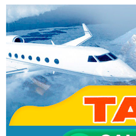
Ski
mai
Taxi-
con
Transfer.fr