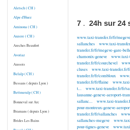
Aletsch ( CH )
Alpe d'Huez
7
.
24h sur 24 
Aminona ( CH )
Anzere ( CH )
www.taxi-transfer.fr/fr/megev
sallanches
;
www.taxi-transfer
Areches Beaufort
transfer.fr/fr/megeve-gare-bel
Avoriaz
chamonix-geneve
;
www.taxi-t
transfer.fr/fr/courchevel
;
www.
Aussois
cluses
;
www.taxi-transfer.fr/f
Belalp ( CH )
transfer.fr/fr/combloux
;
www.t
transfer.fr/fr/flaine
;
www.taxi-
Bessans ( depuis Lyon )
t...
;
www.taxi-transfer.fr/fr/sa
Bettmeralp ( CH )
lausanne-geneve-aeroport-transp
sallanc...
;
www.taxi-transfer.f
Bonneval sur Arc
pour-montreux-geneve-aeroport-
Bramans ( depuis Lyon )
transfer.fr/fr/sallanches
;
www.t
sallanches-megeve
;
www.taxi-
Brides Les Bains
pour-tignes-geneve
;
www.taxi-t