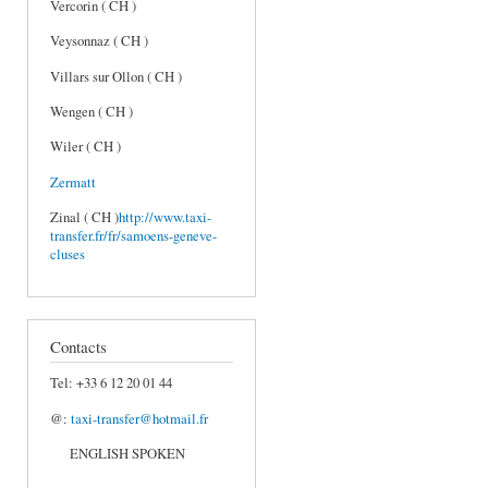
Vercorin ( CH )
Veysonnaz ( CH )
Villars sur Ollon ( CH )
Wengen ( CH )
Wiler ( CH )
Zermatt
Zinal ( CH )
http://www.taxi-
transfer.fr/fr/samoens-geneve-
cluses
Contacts
Tel: +33 6 12 20 01 44
@:
taxi-transfer@hotmail.fr
ENGLISH SPOKEN