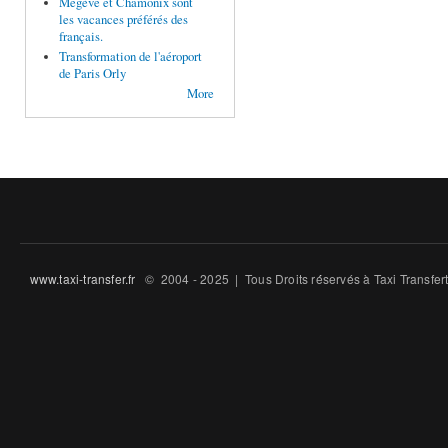
Megève et Chamonix sont
les vacances préférés des
français.
Transformation de l'aéroport
de Paris Orly
More
www.taxi-transfer.fr
© 2004 - 2025 | Tous Droits ré́servés à Taxi Transfe