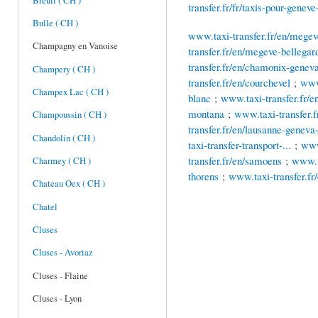
Breuil ( CH )
transfer.fr/fr/taxis-pour-geneve
Bulle ( CH )
www.taxi-transfer.fr/en/megev
Champagny en Vanoise
transfer.fr/en/megeve-bellegard
transfer.fr/en/chamonix-geneva
Champery ( CH )
transfer.fr/en/courchevel
;
www.
Champex Lac ( CH )
blanc
;
www.taxi-transfer.fr/e
montana
;
www.taxi-transfer.fr
Champoussin ( CH )
transfer.fr/en/lausanne-geneva-a
Chandolin ( CH )
taxi-transfer-transport-...
;
www
transfer.fr/en/samoens
;
www.ta
Charmey ( CH )
thorens
;
www.taxi-transfer.fr/
Chateau Oex ( CH )
Chatel
Cluses
Cluses - Avoriaz
Cluses - Flaine
Cluses - Lyon