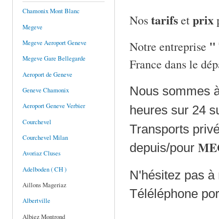
Chamonix Mont Blanc
tarifs
prix
Nos
et
Megeve
"
Megeve Aeroport Geneve
Notre entreprise
Megeve Gare Bellegarde
France dans le dép
Aeroport de Geneve
Nous sommes à vo
Geneve Chamonix
Aeroport Geneve Verbier
heures sur 24 s
Courchevel
Transports priv
Courchevel Milan
ME
depuis/pour
Avoriaz Cluses
Adelboden ( CH )
N'hésitez pas à
Aillons Mageriaz
Téléléphone po
Albertville
Albiez Montrond