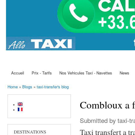
Accueil
Prix - Tarifs
Nos Vehicules Taxi - Navettes
News
Main menu
Home
»
Blogs
»
taxi-transfer's blog
You are here
Combloux a fe
Submitted by
taxi-t
Taxi transfert a t
DESTINATIONS