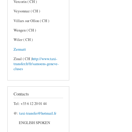
Vercorin ( CH )
Veysonnaz ( CH )
Villars sur Ollon ( CH )
Wengen ( CH )
Wiler ( CH )
Zermatt
Zinal ( CH )
http://www.taxi-
transfer.fr/fr/samoens-geneve-
cluses
Contacts
Tel: +33 6 12 20 01 44
@:
taxi-transfer@hotmail.fr
ENGLISH SPOKEN