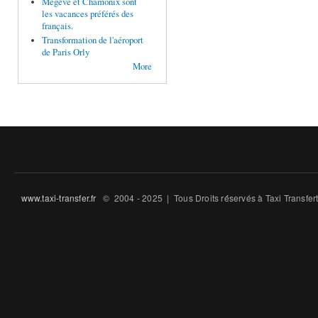
Megève et Chamonix sont
les vacances préférés des
français.
Transformation de l'aéroport
de Paris Orly
More
www.taxi-transfer.fr
© 2004 - 2025 | Tous Droits ré́servés à Taxi Transfe