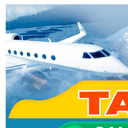
Ski
mai
Taxi-
con
Transfer.fr